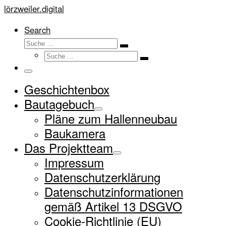
…
lörzweiler.digital
Search
Suche
Suche
Suche
…
Suche
…
Menü
Geschichtenbox
Bautagebuch
Pläne zum Hallenneubau
Baukamera
Das Projektteam
Impressum
Datenschutzerklärung
Datenschutzinformationen
gemäß Artikel 13 DSGVO
Cookie-Richtlinie (EU)